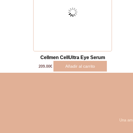
Cellmen CellUltra Eye Serum
Añadir al carrito
209.00
€
Una amp