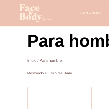
Ir
al
FACE&BODY
contenido
Para hom
Inicio
/ Para hombre
Mostrando el único resultado