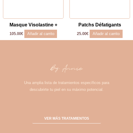
Masque Visolastine +
Patchs Défatigants
Añadir al carrito
Añadir al carrito
105.00
€
25.00
€
by Annie
Una amplia lista de tratamientos específicos para
descubrirte tu piel en su máximo potencial.
VER MÁS TRATAMIENTOS