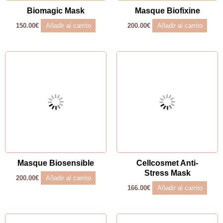
Biomagic Mask
Masque Biofixine
Añadir al carrito
Añadir al carrito
150.00
€
200.00
€
Masque Biosensible
Cellcosmet Anti-
Stress Mask
Añadir al carrito
200.00
€
Añadir al carrito
166.00
€