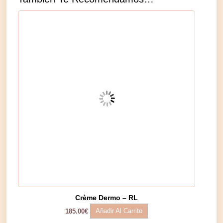
Crème Dermo – RL
Añadir Al Carrito
185.00
€