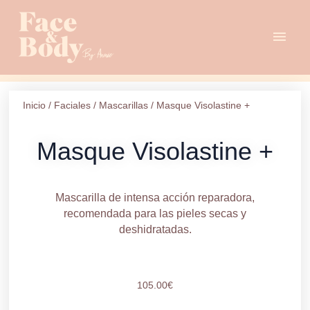
Ir
cantidad
Men
al
contenido
princ
Inicio
/
Faciales
/
Mascarillas
/ Masque Visolastine +
Masque Visolastine +
Mascarilla de intensa acción reparadora,
recomendada para las pieles secas y
deshidratadas.
105.00
€