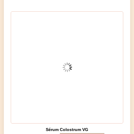
Rango
Este
de
producto
precios:
desde
tiene
70.00€
múltiples
hasta
variantes.
175.00€
Las
opciones
se
pueden
elegir
en
la
página
de
producto
Sérum Colostrum VG