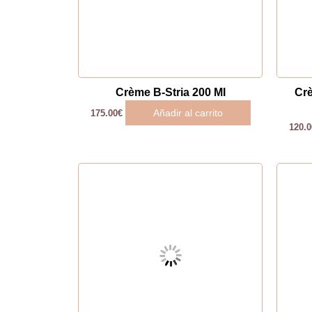
Crème B-Stria 200 Ml
Cr
Añadir al carrito
175.00
€
120.0