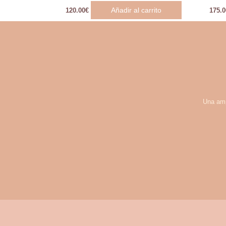
Añadir al carrito
120.00
€
175.0
Una amp