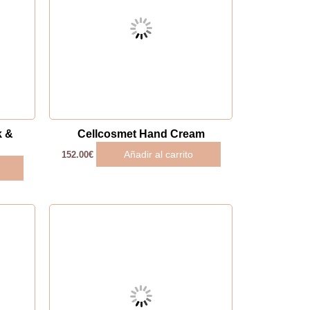
k &
Cellcosmet Hand Cream
Añadir al carrito
152.00
€