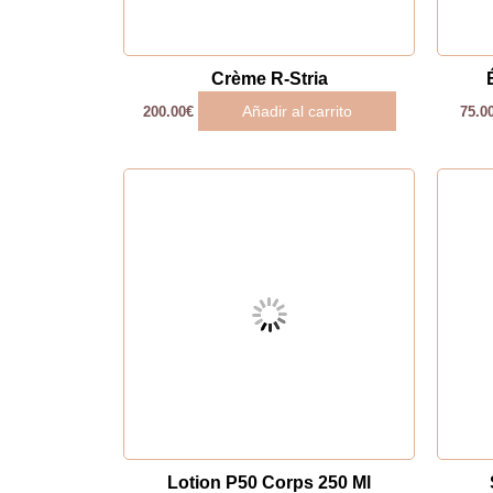
Crème R-Stria
Añadir al carrito
200.00
€
75.0
Lotion P50 Corps 250 Ml