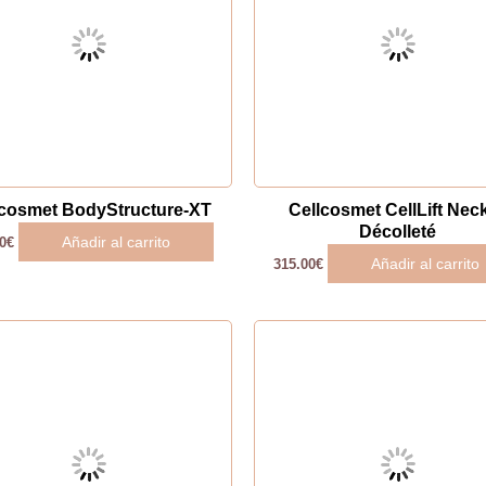
lcosmet BodyStructure-XT
Cellcosmet CellLift Nec
Décolleté
Añadir al carrito
0
€
Añadir al carrito
315.00
€