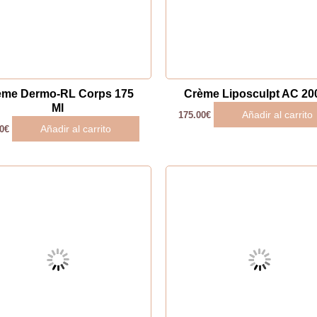
ème Dermo-RL Corps 175
Crème Liposculpt AC 20
Ml
Añadir al carrito
175.00
€
Añadir al carrito
0
€