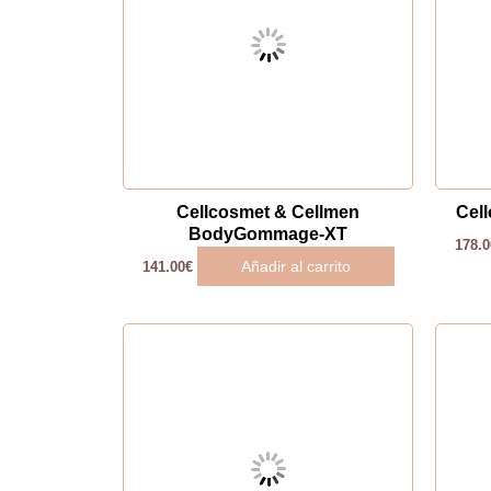
Cellcosmet & Cellmen
Cel
BodyGommage-XT
178.0
Añadir al carrito
141.00
€