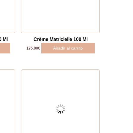
0 Ml
Crème Matricielle 100 Ml
Añadir al carrito
175.00
€