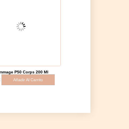
mmage P50 Corps 200 Ml
Añadir Al Carrito
€