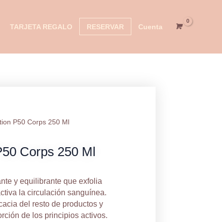
0
TARJETA REGALO
RESERVAR
Cuenta
tidad
tion P50 Corps 250 Ml
P50 Corps 250 Ml
ante y equilibrante que exfolia
tiva la circulación sanguínea.
icacia del resto de productos y
rción de los principios activos.