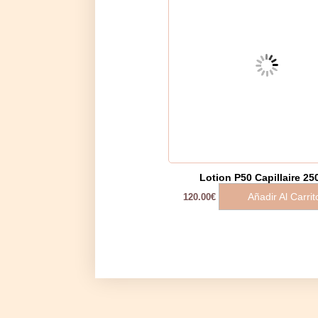
Lotion P50 Capillaire 25
Añadir Al Carrit
120.00
€