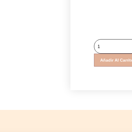
Lotion
P50
Corps
Añadir Al Carrit
250
Ml
cantidad