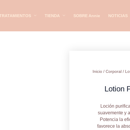
25
Ml
TRATAMIENTOS
TIENDA
SOBRE Annie
NOTICIAS
can
Inicio
/
Corporal
/ Lo
Lotion 
Loción purific
suavemente y ac
Potencia la ef
favorece la abso