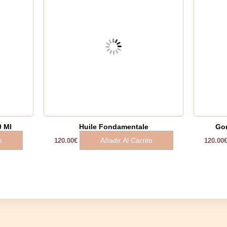
0 Ml
Huile Fondamentale
Go
o
Añadir Al Carrito
120.00
€
120.00