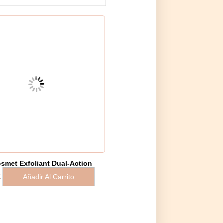
osmet Exfoliant Dual-Action
Añadir Al Carrito
€