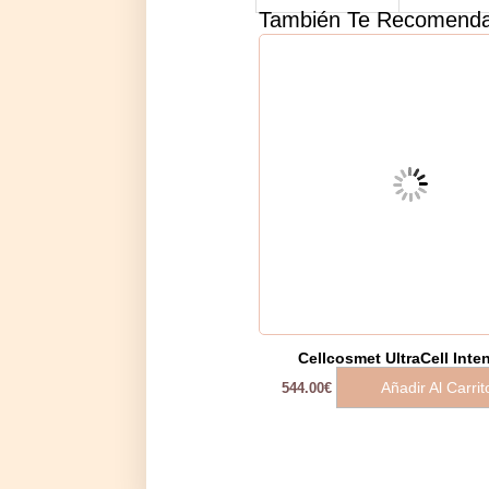
También Te Recomen
Cellcosmet UltraCell Inte
Añadir Al Carrit
544.00
€