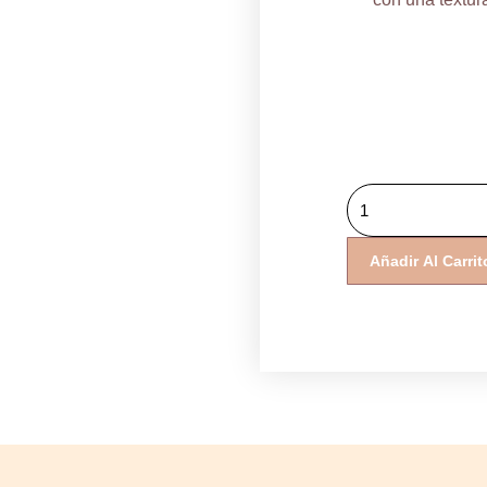
Cellcosmet
CellEctive
CellLift
Añadir Al Carrit
Cream
Light
cantidad