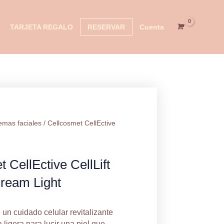
eam
ht
TARJETA REGALO
RESERVAR
Cuenta
tidad
emas faciales
/ Cellcosmet CellEctive
 CellEctive CellLift
ream Light
 un cuidado celular revitalizante
 ligera para lucir una piel que