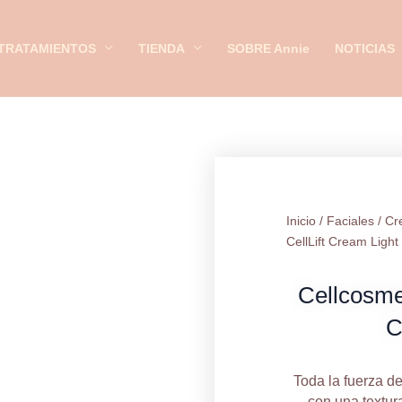
Cr
Lig
TRATAMIENTOS
TIENDA
SOBRE Annie
NOTICIAS
can
Inicio
/
Faciales
/
Cr
CellLift Cream Light
Cellcosmet
C
Toda la fuerza de
con una textura