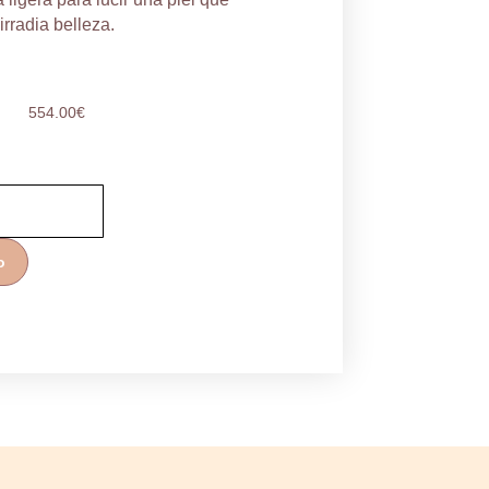
irradia belleza.
554.00
€
o