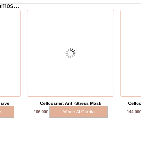
damos…
nsive
Cellcosmet Anti-Stress Mask
Cellc
o
Añadir Al Carrito
166.00
€
144.00