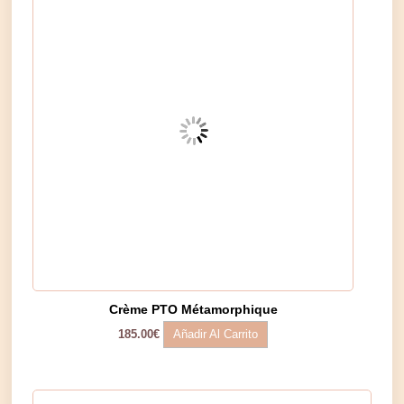
Crème PTO Métamorphique
Añadir Al Carrito
185.00
€