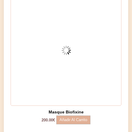
Masque Biofixine
Añadir Al Carrito
200.00
€