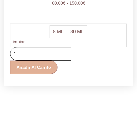
Rango
60.00
€
-
150.00
€
de
precios:
desde
Sèrum
60.00€
8 ML
30 ML
A-
hasta
Glyca
Limpiar
150.00€
cantidad
Añadir Al Carrito