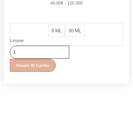
Rango
45.00
€
-
125.00
€
de
precios:
desde
Sérum
45.00€
8 ML
30 ML
Complexe
hasta
Iribiol
Limpiar
125.00€
cantidad
Añadir Al Carrito